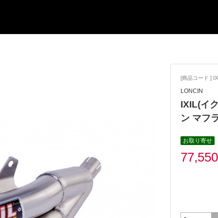
[商品コード ] IX
LONCIN
IXIL(イ
ン マフ
お取り寄せ
77,55