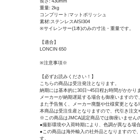
長さ: 430mm
重量: 2kg
コンプリート:マットポリッシュ
素材:ステンレスAISI304
※サイレンサー(1本)のみの寸法・重量です。
【適合】
LONCIN 650
※注意事項※
【必ずお読みください！】
こちらの商品は受注発注となります。
納期には基本的に30日~45日程お時間がかかり
メーカーが納期遅延する場合も御座いますので
また予告無く、メーカー廃盤や仕様変更となる
本商品は受注生産となりますので、代引き注文
※この商品はJMCA認定商品では御座いません
●撮影環境や入荷時期により、色調が異なる場
●この商品は海外輸入の社外品となりますので
す。