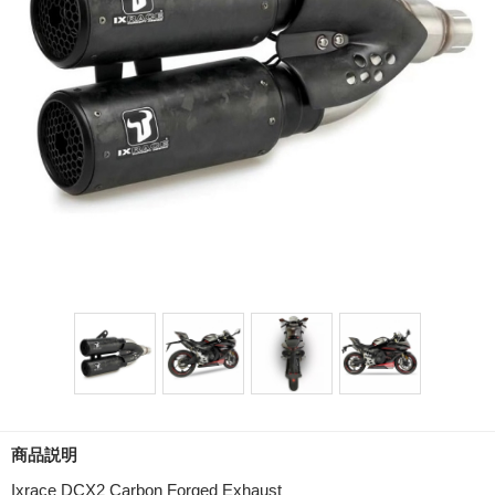
商品説明
Ixrace DCX2 Carbon Forged Exhaust