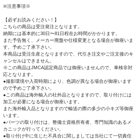
※注意事項※
【必ずお読みください！】
こちらの商品は受注発注となります。
納期には基本的に30日〜81日程在お時間がかかります。
また予告無く、メーカー廃盤や仕様変更となる場合が御座いま
す。予めご了承下さい。
本商品は受注生産となりますので、代引き注文やご注文後のキ
ャンセルはできません。
※この商品はJMCA認定商品では御座いませんので、車検非対
応となります。
●撮影環境や入荷時期により、色調が異なる場合が御座います
ので予めご了承下さい。
●この商品は海外輸入の社外品となりますので、取り付けには
加工が必要になる場合が御座います。
また海外輸入品となりますので輸送の際の多少の小キズ等御座
います。
●パーツの取り付けは、整備士資格所有者、専門知識のあるメ
カニックが行ってください。
●取り付け中に生じた不具合に関しましては当社にて一切責任