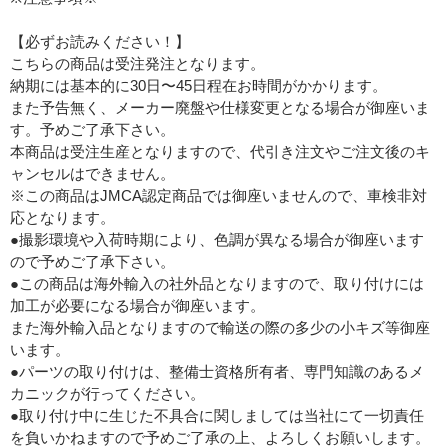
【必ずお読みください！】
こちらの商品は受注発注となります。
納期には基本的に30日〜45日程在お時間がかかります。
また予告無く、メーカー廃盤や仕様変更となる場合が御座いま
す。予めご了承下さい。
本商品は受注生産となりますので、代引き注文やご注文後のキ
ャンセルはできません。
※この商品はJMCA認定商品では御座いませんので、車検非対
応となります。
●撮影環境や入荷時期により、色調が異なる場合が御座います
ので予めご了承下さい。
●この商品は海外輸入の社外品となりますので、取り付けには
加工が必要になる場合が御座います。
また海外輸入品となりますので輸送の際の多少の小キズ等御座
います。
●パーツの取り付けは、整備士資格所有者、専門知識のあるメ
カニックが行ってください。
●取り付け中に生じた不具合に関しましては当社にて一切責任
を負いかねますので予めご了承の上、よろしくお願いします。