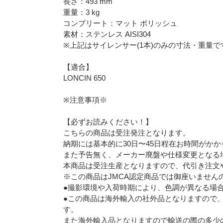
長さ：493 mm
重量：3 kg
コンプリート：マット ポリッシュ
素材：ステンレス AISI304
※上記はサイレンサー(1本)のみの寸法・重量で
【適合】
LONCIN 650
※注意事項※
【必ずお読みください！】
こちらの商品は受注発注となります。
納期には基本的に30日〜45日程在お時間がか
また予告無く、メーカー廃盤や仕様変更となる
本商品は受注生産となりますので、代引き注文
※この商品はJMCA認定商品では御座いません
●撮影環境や入荷時期により、色調が異なる場
●この商品は海外輸入の社外品となりますので
す。
また海外輸入品となりますので輸送の際の多少