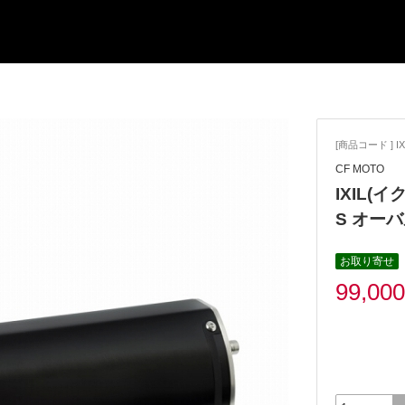
[商品コード ] IX
CF MOTO
IXIL(イク
S オー
お取り寄せ
99,00