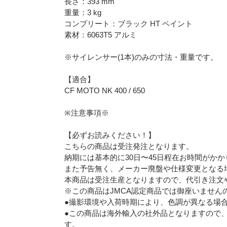
長さ：393 mm
重量：3 kg
コンプリート：ブラック HT ペイント
素材：6063T5 アルミ
※サイレンサー(1本)のみの寸法・重量です。
【適合】
CF MOTO NK 400 / 650
※注意事項※
【必ずお読みください！】
こちらの商品は受注発注となります。
納期には基本的に30日〜45日程在お時間がか
また予告無く、メーカー廃盤や仕様変更となる
本商品は受注生産となりますので、代引き注文
※この商品はJMCA認定商品では御座いません
●撮影環境や入荷時期により、色調が異なる場
●この商品は海外輸入の社外品となりますので
す。