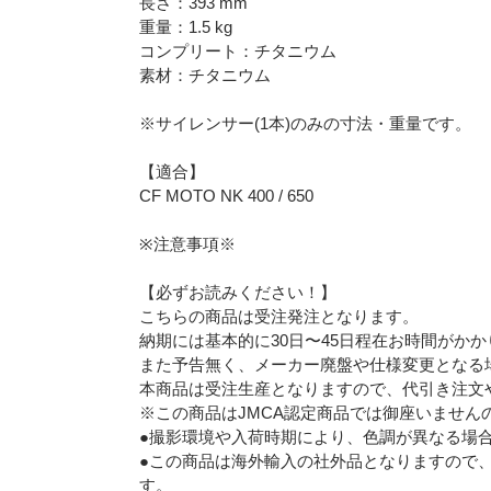
長さ：393 mm
重量：1.5 kg
コンプリート：チタニウム
素材：チタニウム
※サイレンサー(1本)のみの寸法・重量です。
【適合】
CF MOTO NK 400 / 650
※注意事項※
【必ずお読みください！】
こちらの商品は受注発注となります。
納期には基本的に30日〜45日程在お時間がか
また予告無く、メーカー廃盤や仕様変更となる
本商品は受注生産となりますので、代引き注文
※この商品はJMCA認定商品では御座いません
●撮影環境や入荷時期により、色調が異なる場
●この商品は海外輸入の社外品となりますので
す。