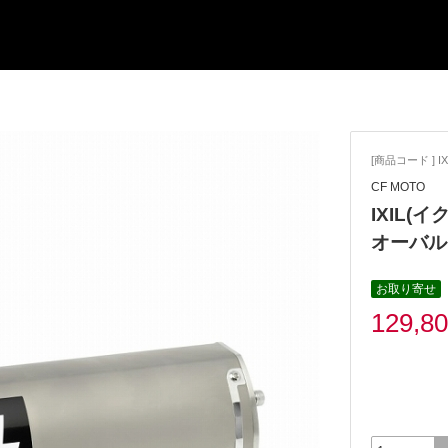
[商品コード ] IX
CF MOTO
IXIL(イク
オーバル
お取り寄せ
129,8