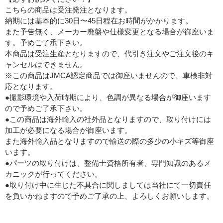
こちらの商品は受注発注となります。
納期には基本的に30日〜45日程在お時間がかかります。
また予告無く、メーカー廃盤や仕様変更となる場合が御座いま
す。予めご了承下さい。
本商品は受注生産となりますので、代引き注文やご注文後のキ
ャンセルはできません。
※この商品はJMCA認定商品では御座いませんので、車検非対
応となります。
●撮影環境や入荷時期により、色調が異なる場合が御座います
ので予めご了承下さい。
●この商品は海外輸入の社外品となりますので、取り付けには
加工が必要になる場合が御座います。
また海外輸入品となりますので輸送の際の多少の小キズ等御座
います。
●パーツの取り付けは、整備士資格所有者、専門知識のあるメ
カニックが行ってください。
●取り付け中に生じた不具合に関しましては当社にて一切責任
を負いかねますので予めご了承の上、よろしくお願いします。