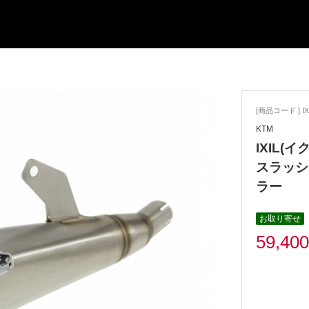
[商品コード ] IX
KTM
IXIL(イ
スラッシ
ラー
お取り寄せ
59,40