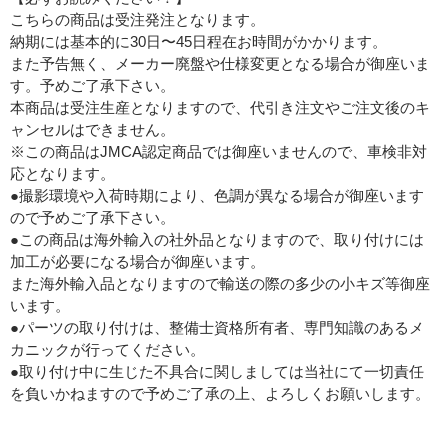
こちらの商品は受注発注となります。
納期には基本的に30日〜45日程在お時間がかかります。
また予告無く、メーカー廃盤や仕様変更となる場合が御座いま
す。予めご了承下さい。
本商品は受注生産となりますので、代引き注文やご注文後のキ
ャンセルはできません。
※この商品はJMCA認定商品では御座いませんので、車検非対
応となります。
●撮影環境や入荷時期により、色調が異なる場合が御座います
ので予めご了承下さい。
●この商品は海外輸入の社外品となりますので、取り付けには
加工が必要になる場合が御座います。
また海外輸入品となりますので輸送の際の多少の小キズ等御座
います。
●パーツの取り付けは、整備士資格所有者、専門知識のあるメ
カニックが行ってください。
●取り付け中に生じた不具合に関しましては当社にて一切責任
を負いかねますので予めご了承の上、よろしくお願いします。