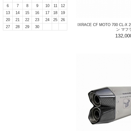
6
7
8
9
10
11
12
13
14
15
16
17
18
19
20
21
22
23
24
25
26
IXRACE CF MOTO 700 CL-X
27
28
29
30
ン マフ
132,0