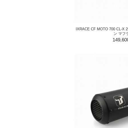
IXRACE CF MOTO 700 CL-X
ン マフ
149,6