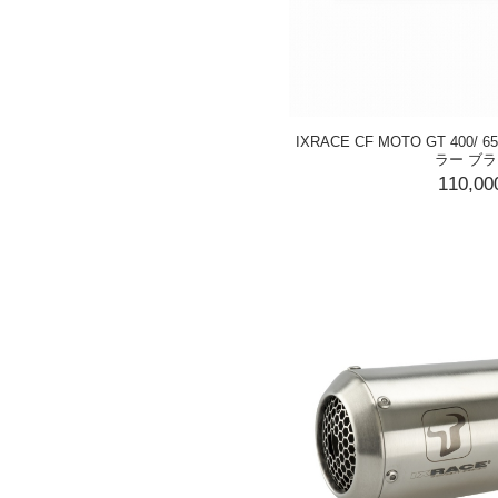
IXRACE CF MOTO GT 400
ラー ブ
110,0